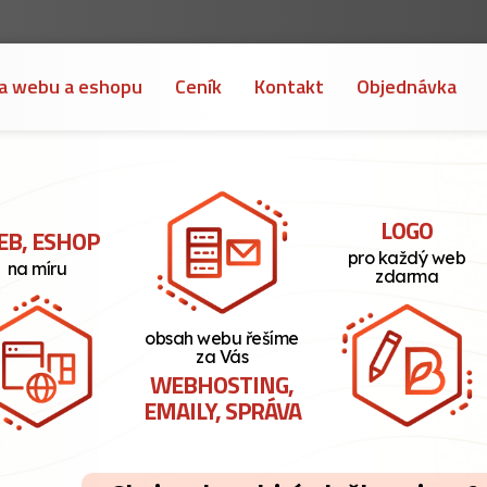
a webu a eshopu
Ceník
Kontakt
Objednávka
LOGO
B, ESHOP
pro každý web
na míru
zdarma
obsah webu řešíme
za Vás
WEBHOSTING,
EMAILY, SPRÁVA