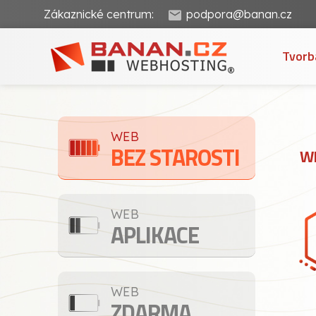
Zákaznické centrum:
podpora@banan.cz
Tvorb
WEB
BEZ STAROSTI
WE
WEB
APLIKACE
WEB
ZDARMA