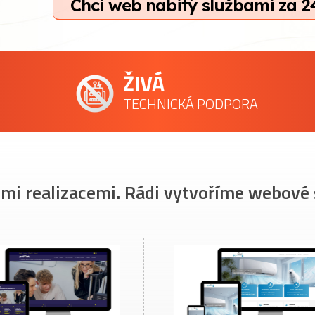
Chci web nabitý službami za 2
ŽIVÁ
TECHNICKÁ PODPORA
imi realizacemi. Rádi vytvoříme webové 