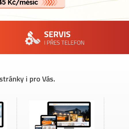
45 Kč/měsíc
SERVIS
I PŘES TELEFON
stránky i pro Vás.