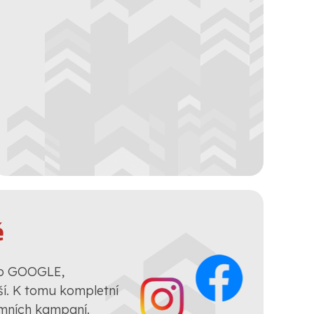
ě
ro GOOGLE,
. K tomu kompletní
amních kampaní.