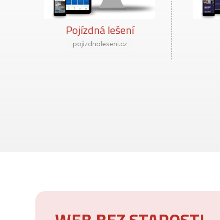
Primmat
K
primmat.cz