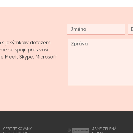
m s jakýmkoliv dotazem.
e se spojit přes vaší
gle Meet, Skype, Microsoft
CERTIFIKOVANÝ
JSME ZELENÁ