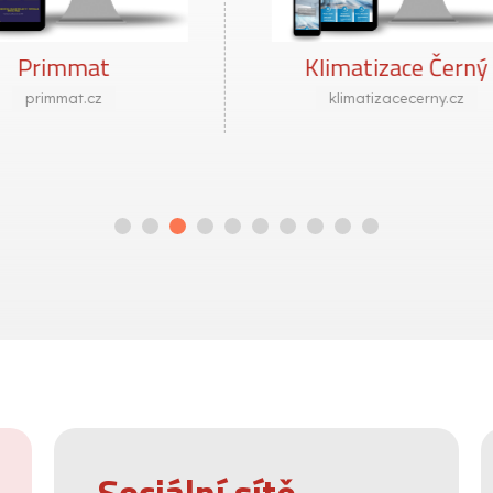
limatizace Černý
Funes
klimatizacecerny.cz
funes.cz